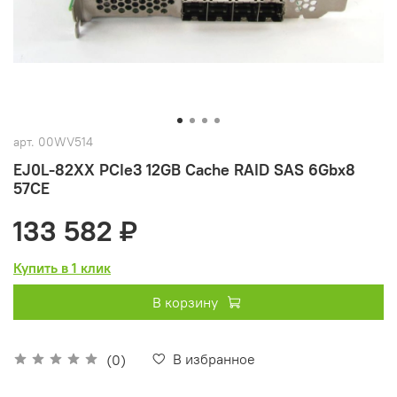
арт.
00WV514
EJ0L-82XX PCIe3 12GB Cache RAID SAS 6Gbx8
57CE
133 582 ₽
Купить в 1 клик
В корзину
В избранное
(0)