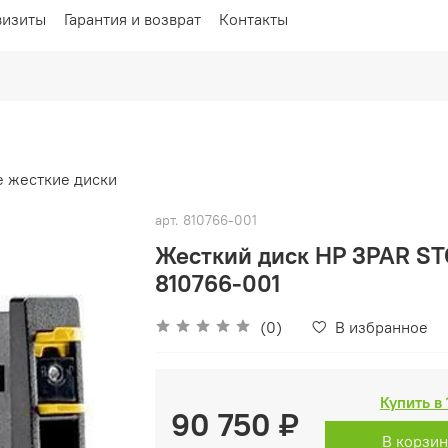
визиты
Гарантия и возврат
Контакты
 жесткие диски
арт.
810766-001
Жесткий диск HP 3PAR ST
810766-001
(0)
В избранное
Купить в 
90 750 ₽
В корзи