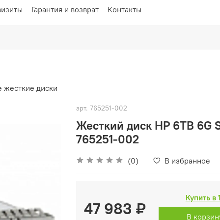
визиты
Гарантия и возврат
Контакты
 жесткие диски
арт.
765251-002
Жесткий диск HP 6TB 6G S
765251-002
(0)
В избранное
Купить в 
47 983 ₽
В корзин